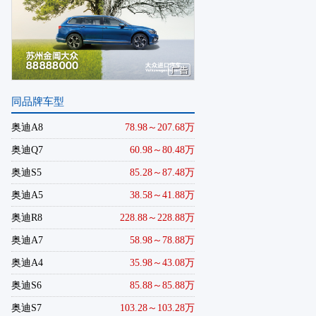
同品牌车型
奥迪A8
78.98～207.68万
奥迪Q7
60.98～80.48万
奥迪S5
85.28～87.48万
奥迪A5
38.58～41.88万
奥迪R8
228.88～228.88万
奥迪A7
58.98～78.88万
奥迪A4
35.98～43.08万
奥迪S6
85.88～85.88万
奥迪S7
103.28～103.28万