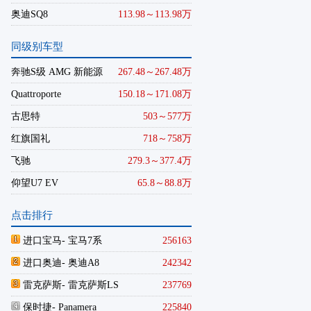
奥迪SQ8
113.98～113.98万
同级别车型
奔驰S级 AMG 新能源
267.48～267.48万
Quattroporte
150.18～171.08万
古思特
503～577万
红旗国礼
718～758万
飞驰
279.3～377.4万
仰望U7 EV
65.8～88.8万
点击排行
进口宝马
- 宝马7系
256163
进口奥迪
- 奥迪A8
242342
雷克萨斯
- 雷克萨斯LS
237769
保时捷
- Panamera
225840