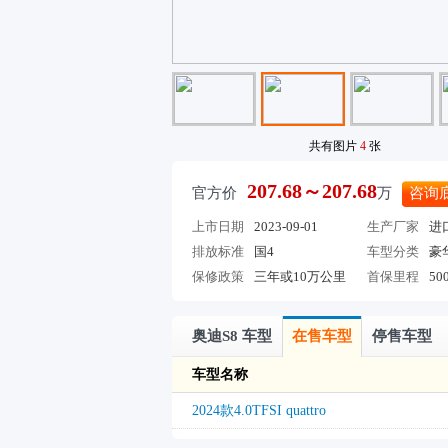
共有图片
4
张
207.68～207.68
官方价
万
咨询
上市日期
2023-09-01
生产厂家
进
排放标准
国4
车型分类
豪
保修政策
三年或10万公里
首保里程
50
奥迪S8 车型
在售车型
停售车型
车型名称
2024款4.0TFSI quattro