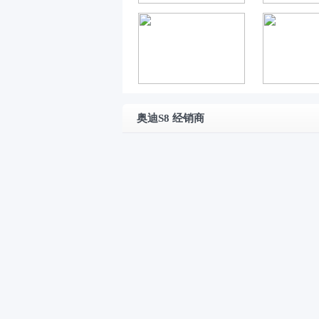
奥迪S8 经销商