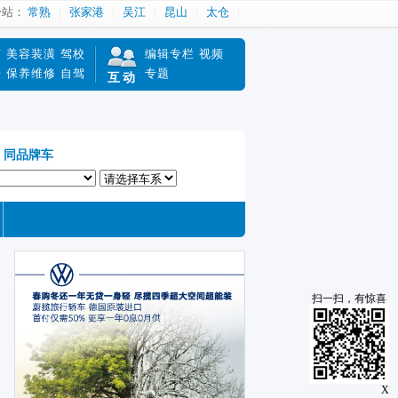
分站：
常熟
张家港
吴江
昆山
太仓
南
美容装潢
驾校
编辑专栏
视频
赔
保养维修
自驾
专题
互动
同品牌车
扫一扫，有惊喜
X